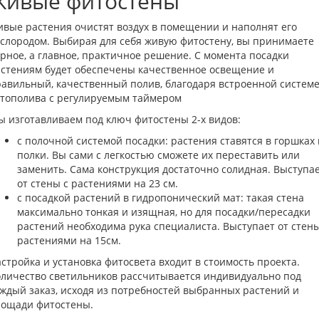
Живые фитостены
вые растения очистят воздух в помещении и наполнят его
слородом. Выбирая для себя живую фитостену, вы принимаете
рное, а главное, практичное решение. С момента посадки
стениям будет обеспечены качественное освещение и
авильный, качественный полив, благодаря встроенной систем
тополива с регулируемым таймером
 изготавливаем под ключ фитостены 2-х видов:
с полочной системой посадки: растения ставятся в горшках
полки. Вы сами с легкостью сможете их переставить или
заменить. Сама конструкция достаточно солидная. Выступа
от стены с растениями на 23 см.
с посадкой растений в гидропонический мат: такая стена
максимально тонкая и изящная, но для посадки/пересадки
растений необходима рука специалиста. Выступает от стены
растениями на 15см.
стройка и установка фитосвета входит в стоимость проекта.
личество светильников рассчитывается индивидуально под
ждый заказ, исходя из потребностей выбранных растений и
лощади фитостены.