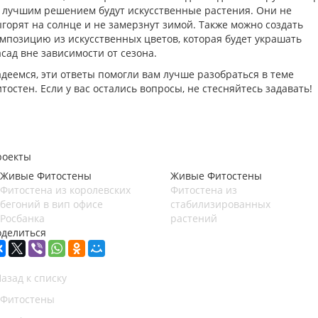
 лучшим решением будут искусственные растения. Они не
горят на солнце и не замерзнут зимой. Также можно создать
мпозицию из искусственных цветов, которая будет украшать
сад вне зависимости от сезона.
деемся, эти ответы помогли вам лучше разобраться в теме
тостен. Если у вас остались вопросы, не стесняйтесь задавать!
роекты
Живые Фитостены
Живые Фитостены
Фитостена из королевских
Фитостена из
бегоний в вип офисе
стабилизированных
Росбанка
растений
оделиться
азад к списку
Фитостены