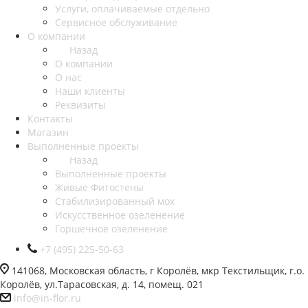
Услуги, оплачиваемые отдельно
Сервисное обслуживание
О компании
Назад
О компании
О нас
Наши клиенты
Реквизиты
Контакты
Магазин
Выполненные проекты
Назад
Выполненные проекты
Живые Фитостены
Стабилизированный мох
Искусственное озеленение
Горшечное озеленение
+7 (495) 225-50-63
141068, Московская область, г Королёв, мкр Текстильщик, г.о.
Королёв, ул.Тарасовская, д. 14, помещ. 021
info@in-flor.ru