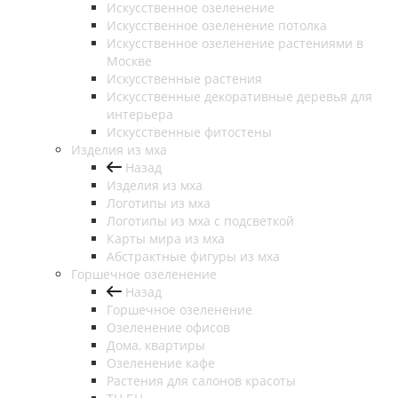
Искусственное озеленение
Искусственное озеленение потолка
Искусственное озеленение растениями в
Москве
Искусственные растения
Искусственные декоративные деревья для
интерьера
Искусственные фитостены
Изделия из мха
Назад
Изделия из мха
Логотипы из мха
Логотипы из мха с подсветкой
Карты мира из мха
Абстрактные фигуры из мха
Горшечное озеленение
Назад
Горшечное озеленение
Озеленение офисов
Дома, квартиры
Озеленение кафе
Растения для салонов красоты