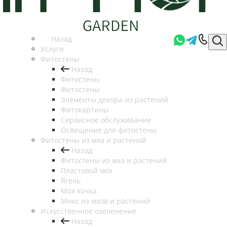
Назад
Услуги
Фитостены
Назад
Фитостены
Фитостены
Элементы декора из растений
Фитокартины
Сервисное обслуживание
Освещение для фитостены
Фитостены из мха и растений
Назад
Фитостены из мха и растений
Пластовой мох
Ягель
Мох кочка
Микс из мхов и растений
Искусственное озеленение
Назад