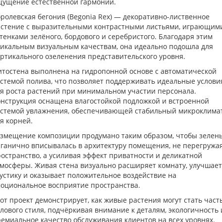
щущение естественной гармонии.
ролевская бегония (Begonia Rex) — декоративно-лиственное
астение с выразительными контрастными листьями, играющим
тенками зелёного, бордового и серебристого. Благодаря этим
икальным визуальным качествам, она идеально подошла для
ртикального озеленения представительского уровня.
тостена выполнена на гидропонной основе с автоматической
стемой полива, что позволяет поддерживать идеальные услови
я роста растений при минимальном участии персонала.
нструкция оснащена влагостойкой подложкой и встроенной
истемой увлажнения, обеспечивающей стабильный микроклима
я корней.
змещение композиции продумано таким образом, чтобы зелен
ганично вписывалась в архитектуру помещения, не перегружа
остранство, а усиливая эффект приватности и деликатной
мосферы. Живая стена визуально расширяет комнату, улучшает
устику и оказывает положительное воздействие на
оциональное восприятие пространства.
от проект демонстрирует, как живые растения могут стать час
лового стиля, подчёркивая внимание к деталям, экологичность 
емиальное качество обслуживания клиентов на всех уровнях.