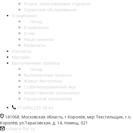
Услуги, оплачиваемые отдельно
Сервисное обслуживание
О компании
Назад
О компании
О нас
Наши клиенты
Реквизиты
Контакты
Магазин
Выполненные проекты
Назад
Выполненные проекты
Живые Фитостены
Стабилизированный мох
Искусственное озеленение
Горшечное озеленение
+7 (495) 225-50-63
141068, Московская область, г Королёв, мкр Текстильщик, г.о.
Королёв, ул.Тарасовская, д. 14, помещ. 021
info@in-flor.ru