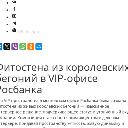
Whats App
Фитостена из королевски
бегоний в VIP-офисе
Росбанка
я VIP-пространства в московском офисе Росбанка была создана
тостена из живых королевских бегоний — изысканное
терьерное решение, подчёркивающее статус и утончённый вк
мпании. Композиция стала настоящим акцентом в деловом
терьере, придавая пространству мягкость, живую динамику и