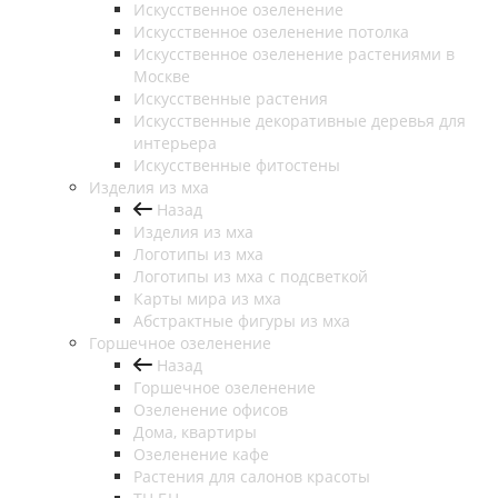
Искусственное озеленение
Искусственное озеленение потолка
Искусственное озеленение растениями в
Москве
Искусственные растения
Искусственные декоративные деревья для
интерьера
Искусственные фитостены
Изделия из мха
Назад
Изделия из мха
Логотипы из мха
Логотипы из мха с подсветкой
Карты мира из мха
Абстрактные фигуры из мха
Горшечное озеленение
Назад
Горшечное озеленение
Озеленение офисов
Дома, квартиры
Озеленение кафе
Растения для салонов красоты