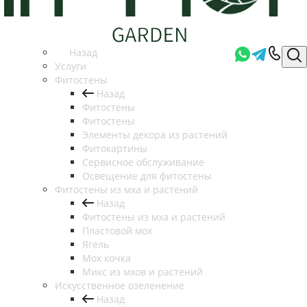
Назад
Услуги
Фитостены
Назад
Фитостены
Фитостены
Элементы декора из растений
Фитокартины
Сервисное обслуживание
Освещение для фитостены
Фитостены из мха и растений
Назад
Фитостены из мха и растений
Пластовой мох
Ягель
Мох кочка
Микс из мхов и растений
Искусственное озеленение
Назад