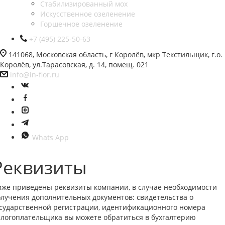
Стабилизированный мох
Искусственное озеленение
Горшечное озеленение
+7 (495) 225-50-63
141068, Московская область, г Королёв, мкр Текстильщик, г.о.
Королёв, ул.Тарасовская, д. 14, помещ. 021
info@in-flor.ru
Whats App
Реквизиты
же приведены реквизиты компании, в случае необходимости
лучения дополнительных документов: свидетельства о
сударственной регистрации, идентификационного номера
логоплательщика вы можете обратиться в бухгалтерию