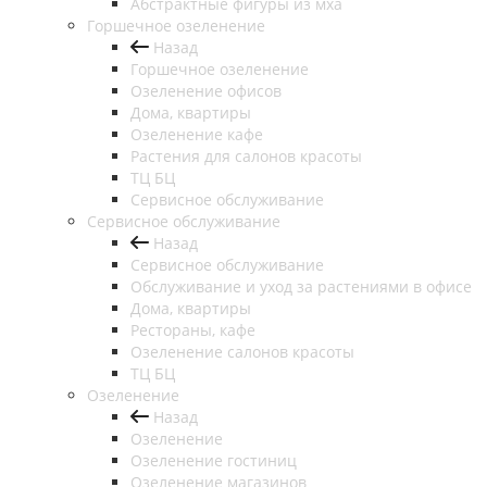
Абстрактные фигуры из мха
Горшечное озеленение
Назад
Горшечное озеленение
Озеленение офисов
Дома, квартиры
Озеленение кафе
Растения для салонов красоты
ТЦ БЦ
Сервисное обслуживание
Сервисное обслуживание
Назад
Сервисное обслуживание
Обслуживание и уход за растениями в офисе
Дома, квартиры
Рестораны, кафе
Озеленение салонов красоты
ТЦ БЦ
Озеленение
Назад
Озеленение
Озеленение гостиниц
Озеленение магазинов