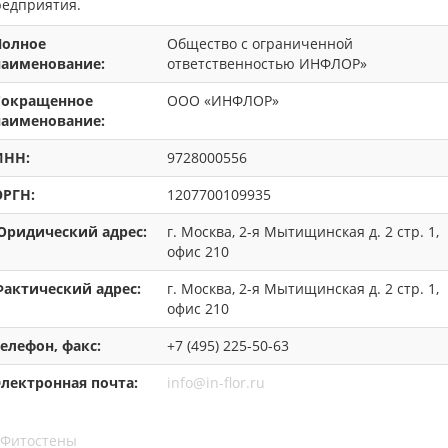
редприятия.
Полное
Общество с ограниченной
наименование:
ответственностью ИНФЛОР»
Сокращенное
ООО «ИНФЛОР»
наименование:
ИНН:
9728000556
ОРГН:
1207700109935
Юридический адрес:
г. Москва, 2-я Мытищинская д. 2 стр. 1,
офис 210
Фактический адрес:
г. Москва, 2-я Мытищинская д. 2 стр. 1,
офис 210
елефон, факс:
+7 (495) 225-50-63
Электронная почта:
info@in-flor.ru
Фитостены