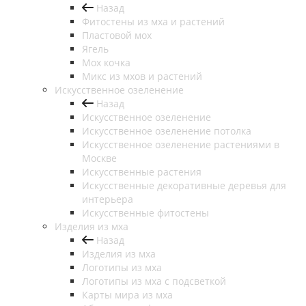
Назад
Фитостены из мха и растений
Пластовой мох
Ягель
Мох кочка
Микс из мхов и растений
Искусственное озеленение
Назад
Искусственное озеленение
Искусственное озеленение потолка
Искусственное озеленение растениями в
Москве
Искусственные растения
Искусственные декоративные деревья для
интерьера
Искусственные фитостены
Изделия из мха
Назад
Изделия из мха
Логотипы из мха
Логотипы из мха с подсветкой
Карты мира из мха