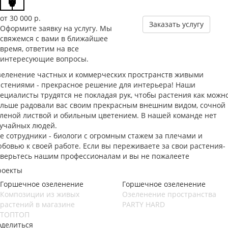
от 30 000
р.
Заказать услугу
Оформите заявку на услугу. Мы
свяжемся с вами в ближайшее
время, ответим на все
интересующие вопросы.
еленение частных и коммерческих пространств живыми
стениями - прекрасное решение для интерьера! Наши
ециалисты трудятся не покладая рук, чтобы растения как можн
льше радовали вас своим прекрасным внешним видом, сочной
леной листвой и обильным цветением. В нашей команде нет
учайных людей.
е сотрудники - биологи с огромным стажем за плечами и
бовью к своей работе. Если вы переживаете за свои растения-
верьтесь нашим профессионалам и вы не пожалеете
роекты
Горшечное озеленение
Горшечное озеленение
Композиции из живых
Озеленение пространства
растений в магазине
PARTY HARD
ТОПТОП
оделиться