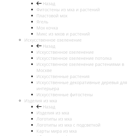
Назад
Фитостены из мха и растений
Пластовой мох
Ягель
Мох кочка
Микс из мхов и растений
Искусственное озеленение
Назад
Искусственное озеленение
Искусственное озеленение потолка
Искусственное озеленение растениями в
Москве
Искусственные растения
Искусственные декоративные деревья для
интерьера
Искусственные фитостены
Изделия из мха
Назад
Изделия из мха
Логотипы из мха
Логотипы из мха с подсветкой
Карты мира из мха