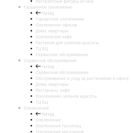
Абстрактные фигуры из мха
Горшечное озеленение
Назад
Горшечное озеленение
Озеленение офисов
Дома, квартиры
Озеленение кафе
Растения для салонов красоты
ТЦ БЦ
Сервисное обслуживание
Сервисное обслуживание
Назад
Сервисное обслуживание
Обслуживание и уход за растениями в офисе
Дома, квартиры
Рестораны, кафе
Озеленение салонов красоты
ТЦ БЦ
Озеленение
Назад
Озеленение
Озеленение гостиниц
Озеленение магазинов