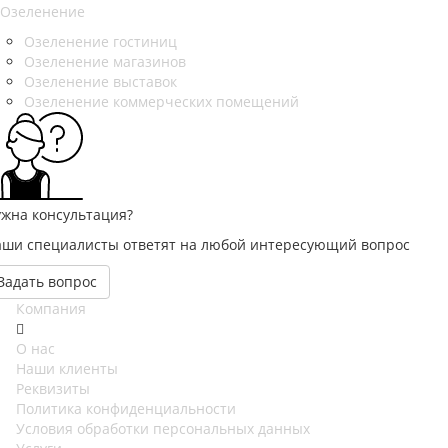
Озеленение
Озеленение гостиниц
Озеленение магазинов
Озеленение выставок
Озеленение коммерческих помещений
жна консультация?
аши специалисты ответят на любой интересующий вопрос
Задать вопрос
Компания
О нас
Наши клиенты
Реквизиты
Политика конфиденциальности
Условия обработки персональных данных