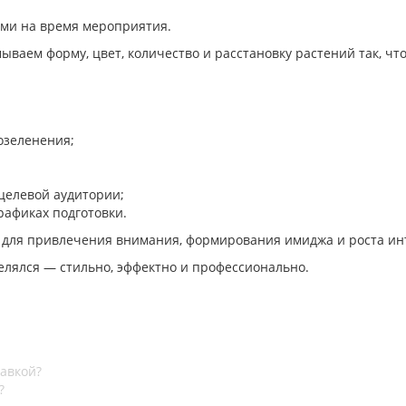
ями на время мероприятия.
аем форму, цвет, количество и расстановку растений так, что
озеленения;
целевой аудитории;
рафиках подготовки.
т для привлечения внимания, формирования имиджа и роста ин
делялся — стильно, эффектно и профессионально.
тавкой?
?