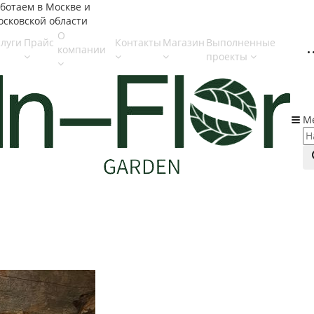
ботаем в Москве и
сковской области
О
слуги
Прайс
Контакты
Магазин
Выполненные
компании
проекты
М