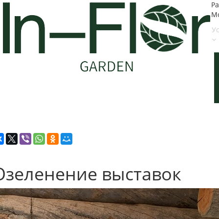
Ра
Мо
У
Озеленение выставок