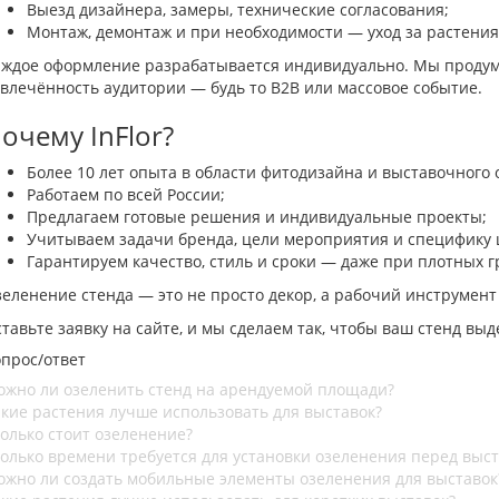
Выезд дизайнера, замеры, технические согласования;
Монтаж, демонтаж и при необходимости — уход за растени
ждое оформление разрабатывается индивидуально. Мы продумыв
влечённость аудитории — будь то B2B или массовое событие.
очему InFlor?
Более 10 лет опыта в области фитодизайна и выставочного 
Работаем по всей России;
Предлагаем готовые решения и индивидуальные проекты;
Учитываем задачи бренда, цели мероприятия и специфику 
Гарантируем качество, стиль и сроки — даже при плотных г
еленение стенда — это не просто декор, а рабочий инструмен
тавьте заявку на сайте, и мы сделаем так, чтобы ваш стенд вы
прос/ответ
жно ли озеленить стенд на арендуемой площади?
кие растения лучше использовать для выставок?
олько стоит озеленение?
олько времени требуется для установки озеленения перед выс
жно ли создать мобильные элементы озеленения для выставок