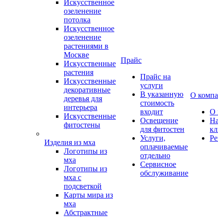
Искусственное
озеленение
потолка
Искусственное
озеленение
растениями в
Москве
Прайс
Искусственные
растения
Прайс на
Искусственные
услуги
декоративные
В указанную
О комп
деревья для
стоимость
интерьера
входит
О 
Искусственные
Освещение
Н
фитостены
для фитостен
кл
Услуги,
Ре
Изделия из мха
оплачиваемые
Логотипы из
отдельно
мха
Сервисное
Логотипы из
обслуживание
мха с
подсветкой
Карты мира из
мха
Абстрактные