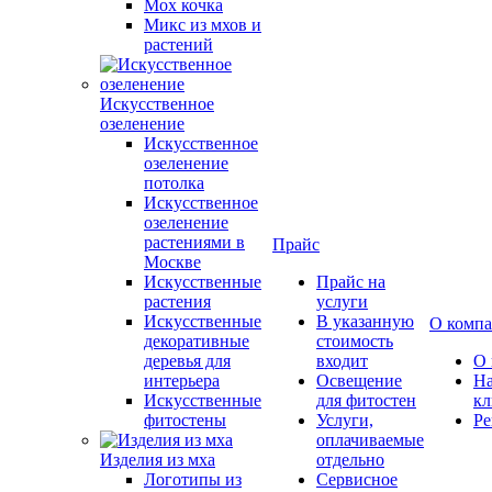
Мох кочка
Микс из мхов и
растений
Искусственное
озеленение
Искусственное
озеленение
потолка
Искусственное
озеленение
растениями в
Прайс
Москве
Искусственные
Прайс на
растения
услуги
Искусственные
В указанную
О комп
декоративные
стоимость
деревья для
входит
О 
интерьера
Освещение
Н
Искусственные
для фитостен
кл
фитостены
Услуги,
Ре
оплачиваемые
Изделия из мха
отдельно
Логотипы из
Сервисное