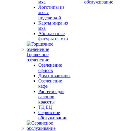
мха
обслуживание
Логотипы из
мха с
подсветкой
Карты мира из
мха
Абстрактные
фигуры из мха
Горшечное
озеленение
Озеленение
офисов
Дома, квартиры
Озеленение
кафе
Растения для
салонов
красоты
ТЦ БЦ
Сервисное
обслуживание