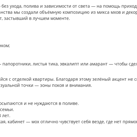
без ухода, полива и зависимости от света — на помощь приход
анства мы создали объёмную композицию из микса мхов и дек
т, застывший в лучшем моменте.
нком;
апоротники, листья тика, эвкалипт или амарант — чтобы сде
я с отделкой квартиры. Благодаря этому зелёный акцент не с
визуальной точки — зоны покоя и внимания.
 осыпаются и не нуждаются в поливе.
 семьи.
 лет.
я, кабинет — мох отлично чувствует себя везде, где нет прямо