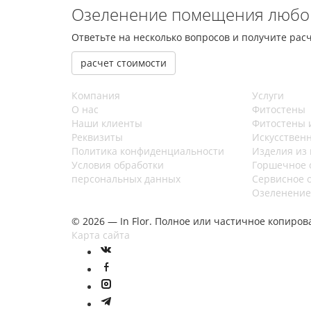
Озеленение помещения любо
Ответьте на несколько вопросов и получите расч
расчет стоимости
Компания
Услуги
О нас
Фитостены
Наши клиенты
Фитостены 
Реквизиты
Искусствен
Политика конфиденциальности
Изделия из 
Условия обработки
Горшечное 
персональных данных
Сервисное 
Озеленение
© 2026 — In Flor. Полное или частичное копир
Карта сайта