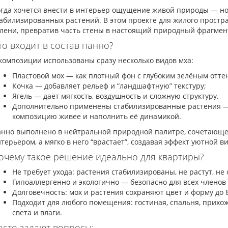
гда хочется внести в интерьер ощущение живой природы — но 
абилизированных растений. В этом проекте для жилого простр
лени, превратив часть стены в настоящий природный фрагмен
то входит в состав панно?
композиции использованы сразу несколько видов мха:
Пластовой мох — как плотный фон с глубоким зелёным отте
Кочка — добавляет рельеф и “ландшафтную” текстуру;
Ягель — даёт мягкость, воздушность и сложную структуру.
Дополнительно применены стабилизированные растения — п
композицию живее и наполнить её динамикой.
нно выполнено в нейтральной природной палитре, сочетающейс
терьером, а мягко в него “врастает”, создавая эффект уютной 
очему такое решение идеально для квартиры?
Не требует ухода: растения стабилизированы, не растут, не
Гипоаллергенно и экологично — безопасно для всех членов
Долговечность: мох и растения сохраняют цвет и форму до 8
Подходит для любого помещения: гостиная, спальня, прихожа
света и влаги.
асто задают вопросы: