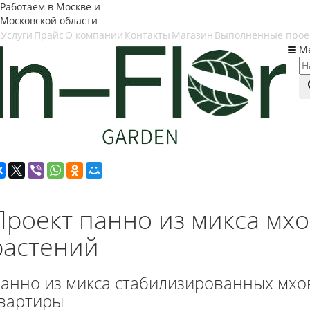
Работаем в Москве и
Московской области
Услуги
Прайс
О компании
Контакты
Магазин
Выполненные прое
М
Проект панно из микса мх
растений
анно из микса стабилизированных мхов
вартиры