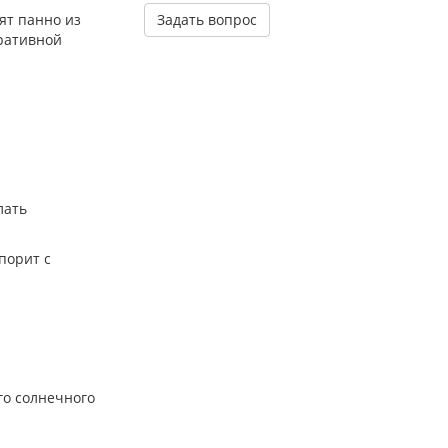
ят панно из
Задать вопрос
оративной
лать
порит с
го солнечного