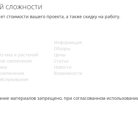
й сложности
ет стоимости вашего проекта, а также скидку на работу.
Информация
Обзоры
из мха и растений
Цены
ное озеленение
Статьи
мха
Новости
озеленение
Возможности
обслуживание
ование материалов запрещено, при согласованном использовани