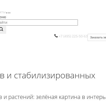
кты
еню
+7 (495) 225-50-63
Заказать з
ов и стабилизированных
 и растений: зелёная картина в интер