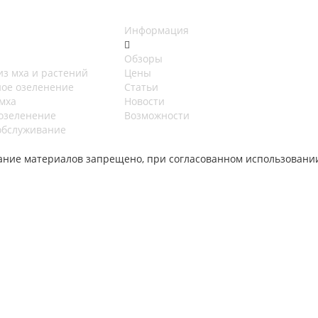
Информация
Обзоры
из мха и растений
Цены
ное озеленение
Статьи
мха
Новости
озеленение
Возможности
обслуживание
ование материалов запрещено, при согласованном использовани