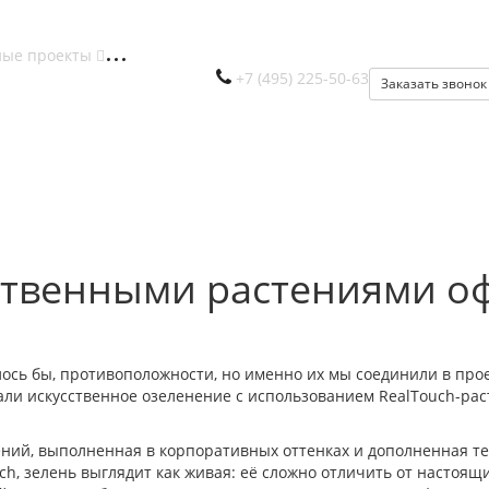
ные проекты
+7 (495) 225-50-63
Заказать звонок
ственными растениями о
ось бы, противоположности, но именно их мы соединили в прое
али искусственное озеленение с использованием RealTouch-рас
ений, выполненная в корпоративных оттенках и дополненная т
h, зелень выглядит как живая: её сложно отличить от настоящ