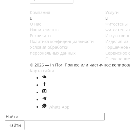
Компания
Услуги
О нас
Фитостены
Наши клиенты
Фитостены 
Реквизиты
Искусствен
Политика конфиденциальности
Изделия из 
Условия обработки
Горшечное 
персональных данных
Сервисное 
Озеленение
© 2026 — In Flor. Полное или частичное копир
Карта сайта
Whats App
Найти