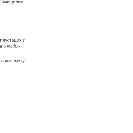
 помещений.
сплуатация и
д в любых
ить динамику