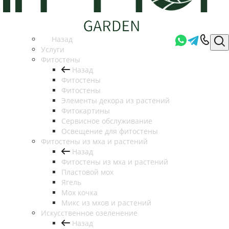
Назад
Услуги
Фитостены
Назад
Фитостены
Фитостены
Элементы декора из растений
Фитокартины
Сервисное обслуживание
Освещение для фитостены
Фитостены из мха и растений
Назад
Фитостены из мха и растений
Пластовой мох
Ягель
Мох кочка
Микс из мхов и растений
Искусственное озеленение
Назад