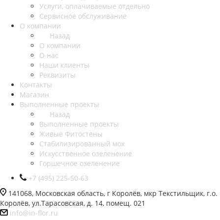
Услуги, оплачиваемые отдельно
Сервисное обслуживание
О компании
Назад
О компании
О нас
Наши клиенты
Реквизиты
Контакты
Магазин
Выполненные проекты
Назад
Выполненные проекты
Живые Фитостены
Стабилизированный мох
Искусственное озеленение
Горшечное озеленение
+7 (495) 225-50-63
141068, Московская область, г Королёв, мкр Текстильщик, г.о.
Королёв, ул.Тарасовская, д. 14, помещ. 021
info@in-flor.ru