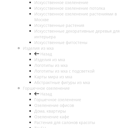
Искусственное озеленение
Искусственное озеленение потолка
Искусственное озеленение растениями в
Москве
Искусственные растения
Искусственные декоративные деревья для
интерьера
Искусственные фитостены
Изделия из мха
Назад
Изделия из мха
Логотипы из мха
Логотипы из мха с подсветкой
Карты мира из мха
Абстрактные фигуры из мха
Горшечное озеленение
Назад
Горшечное озеленение
Озеленение офисов
Дома, квартиры
Озеленение кафе
Растения для салонов красоты