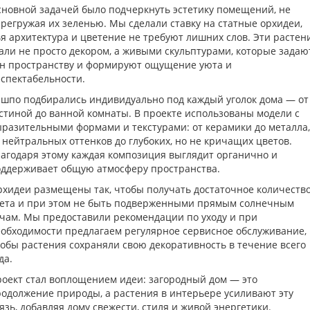
новной задачей было подчеркнуть эстетику помещений, не
регружая их зеленью. Мы сделали ставку на статные орхидеи,
я архитектура и цветение не требуют лишних слов. Эти растен
али не просто декором, а живыми скульптурами, которые задаю
н пространству и формируют ощущение уюта и
спектабельности.
шпо подбирались индивидуально под каждый уголок дома — от
стиной до ванной комнаты. В проекте использованы модели с
разительными формами и текстурами: от керамики до металла,
 нейтральных оттенков до глубоких, но не кричащих цветов.
агодаря этому каждая композиция выглядит органично и
ддерживает общую атмосферу пространства.
хидеи размещены так, чтобы получать достаточное количеств
вета и при этом не быть подверженными прямым солнечным
чам. Мы предоставили рекомендации по уходу и при
обходимости предлагаем регулярное сервисное обслуживание,
обы растения сохраняли свою декоративность в течение всего
да.
оект стал воплощением идеи: загородный дом — это
одолжение природы, а растения в интерьере усиливают эту
язь, добавляя дому свежести, стиля и живой энергетики.