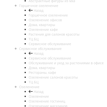
Абстрактные фигуры из мха
Горшечное озеленение
Назад
Горшечное озеленение
Озеленение офисов
Дома, квартиры
Озеленение кафе
Растения для салонов красоты
ТЦ БЦ
Сервисное обслуживание
Сервисное обслуживание
Назад
Сервисное обслуживание
Обслуживание и уход за растениями в офисе
Дома, квартиры
Рестораны, кафе
Озеленение салонов красоты
ТЦ БЦ
Озеленение
Назад
Озеленение
Озеленение гостиниц
Озеленение магазинов