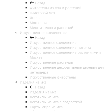
Назад
Фитостены из мха и растений
Пластовой мох
Ягель
Мох кочка
Микс из мхов и растений
Искусственное озеленение
Назад
Искусственное озеленение
Искусственное озеленение потолка
Искусственное озеленение растениями в
Москве
Искусственные растения
Искусственные декоративные деревья для
интерьера
Искусственные фитостены
Изделия из мха
Назад
Изделия из мха
Логотипы из мха
Логотипы из мха с подсветкой
Карты мира из мха