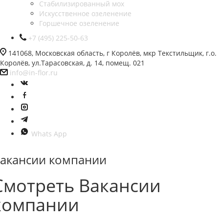
Стабилизированный мох
Искусственное озеленение
Горшечное озеленение
+7 (495) 225-50-63
141068, Московская область, г Королёв, мкр Текстильщик, г.о.
Королёв, ул.Тарасовская, д. 14, помещ. 021
info@in-flor.ru
Whats App
акансии компании
Смотреть Вакансии
компании