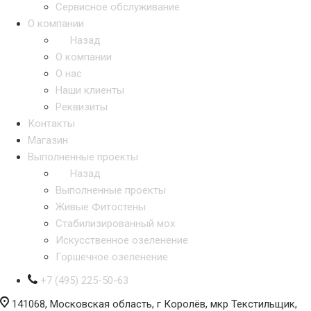
Сервисное обслуживание
О компании
Назад
О компании
О нас
Наши клиенты
Реквизиты
Контакты
Магазин
Выполненные проекты
Назад
Выполненные проекты
Живые Фитостены
Стабилизированный мох
Искусственное озеленение
Горшечное озеленение
+7 (495) 225-50-63
141068, Московская область, г Королёв, мкр Текстильщик,