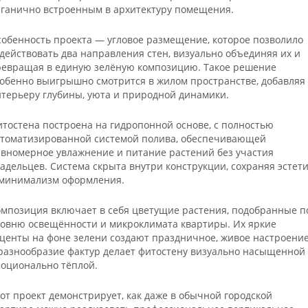
ганично встроенным в архитектуру помещения.
обенность проекта — угловое размещение, которое позволило
действовать два направления стен, визуально объединяя их и
ревращая в единую зелёную композицию. Такое решение
обенно выигрышно смотрится в жилом пространстве, добавляя
терьеру глубины, уюта и природной динамики.
тостена построена на гидропонной основе, с полностью
втоматизированной системой полива, обеспечивающей
вномерное увлажнение и питание растений без участия
адельцев. Система скрыта внутри конструкции, сохраняя эстет
 минимализм оформления.
мпозиция включает в себя цветущие растения, подобранные п
овню освещённости и микроклимата квартиры. Их яркие
центы на фоне зелени создают праздничное, живое настроение
разнообразие фактур делает фитостену визуально насыщенной
оционально тёплой.
от проект демонстрирует, как даже в обычной городской