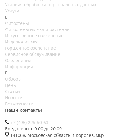
Условия обработки персональных данных
Услуги
Фитостены
Фитостены из мха и растений
Искусственное озеленение
Изделия из мха
Горшечное озеленение
Сервисное обслуживание
Озеленение
Информация
Обзоры
Цены
Статьи
Новости
Возможности
Наши контакты
+7 (495) 225-50-63
Ежедневно: с 9:00 до 20:00
141068, Московская область, г Королёв, мкр