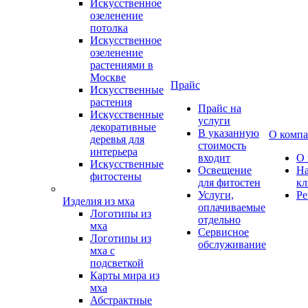
Искусственное
озеленение
потолка
Искусственное
озеленение
растениями в
Москве
Прайс
Искусственные
растения
Прайс на
Искусственные
услуги
декоративные
В указанную
О комп
деревья для
стоимость
интерьера
входит
О 
Искусственные
Освещение
Н
фитостены
для фитостен
кл
Услуги,
Ре
Изделия из мха
оплачиваемые
Логотипы из
отдельно
мха
Сервисное
Логотипы из
обслуживание
мха с
подсветкой
Карты мира из
мха
Абстрактные