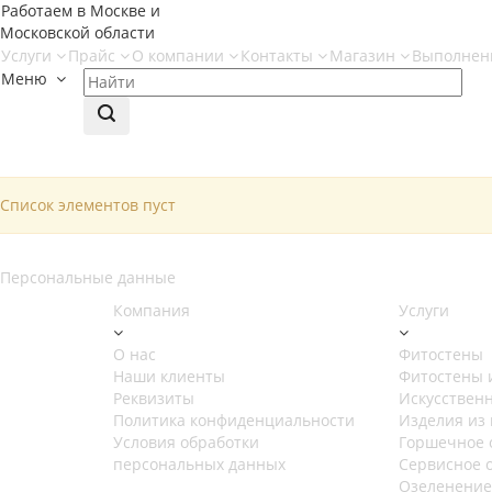
Работаем в Москве и
Московской области
Услуги
Прайс
О компании
Контакты
Магазин
Выполнен
Меню
Список элементов пуст
Персональные данные
Компания
Услуги
О нас
Фитостены
Наши клиенты
Фитостены 
Реквизиты
Искусствен
Политика конфиденциальности
Изделия из 
Условия обработки
Горшечное 
персональных данных
Сервисное 
Озеленение